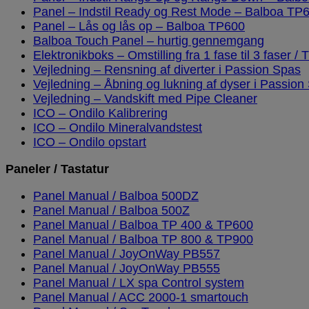
Panel – Indstil Ready og Rest Mode – Balboa TP
Panel – Lås og lås op – Balboa TP600
Balboa Touch Panel – hurtig gennemgang
Elektronikboks – Omstilling fra 1 fase til 3 faser / T
Vejledning – Rensning af diverter i Passion Spas
Vejledning – Åbning og lukning af dyser i Passion
Vejledning – Vandskift med Pipe Cleaner
ICO – Ondilo Kalibrering
ICO – Ondilo Mineralvandstest
ICO – Ondilo opstart
Paneler / Tastatur
Panel Manual / Balboa 500DZ
Panel Manual / Balboa 500Z
Panel Manual / Balboa TP 400 & TP600
Panel Manual / Balboa TP 800 & TP900
Panel Manual / JoyOnWay PB557
Panel Manual / JoyOnWay PB555
Panel Manual / LX spa Control system
Panel Manual / ACC 2000-1 smartouch