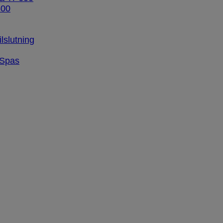
600
ilslutning
 Spas