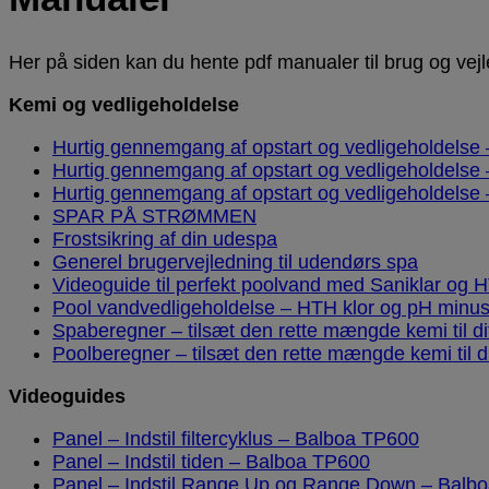
Her på siden kan du hente pdf manualer til brug og vej
Kemi og vedligeholdelse
Hurtig gennemgang af opstart og vedligeholdelse
Hurtig gennemgang af opstart og vedligeholdelse
Hurtig gennemgang af opstart og vedligeholdelse 
SPAR PÅ STRØMMEN
Frostsikring af din udespa
Generel brugervejledning til udendørs spa
Videoguide til perfekt poolvand med Saniklar og 
Pool vandvedligeholdelse – HTH klor og pH minu
Spaberegner – tilsæt den rette mængde kemi til di
Poolberegner – tilsæt den rette mængde kemi til d
Videoguides
Panel – Indstil filtercyklus – Balboa TP600
Panel – Indstil tiden – Balboa TP600
Panel – Indstil Range Up og Range Down – Balb