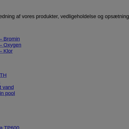
ledning af vores produkter, vedligeholdelse og opsætning
 – Bromin
 – Oxygen
– Klor
HTH
s
t vand
in pool
oa TP600