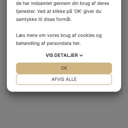
de har indsamlet gennem din brug af deres
tjenester. Ved at klikke på 'OK' giver du
samtykke til disse formål.
Læs mere om vores brug af cookies og
behandling af persondata
her
.
VIS
DETALJER
JA
NEJ
OK
JA
NEJ
NØDVENDIGE
PRÆFERENCER
AFVIS ALLE
JA
NEJ
JA
NEJ
MARKETING
STATISTIK