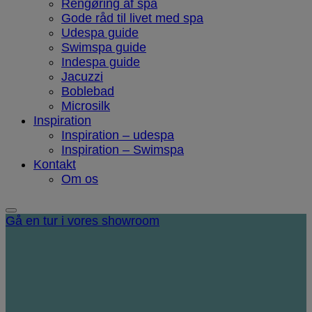
Rengøring af spa
Gode råd til livet med spa
Udespa guide
Swimspa guide
Indespa guide
Jacuzzi
Boblebad
Microsilk
Inspiration
Inspiration – udespa
Inspiration – Swimspa
Kontakt
Om os
Gå en tur i vores showroom