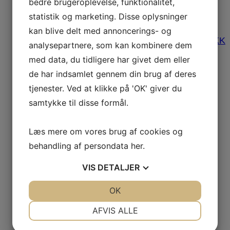
V2
bedre brugeroplevelse, funktionalitet,
Cirkulationspumpe
statistik og marketing. Disse oplysninger
2.695,00
DKK
kan blive delt med annoncerings- og
Luftpumpe
795,00
DKK
analysepartnere, som kan kombinere dem
med data, du tidligere har givet dem eller
de har indsamlet gennem din brug af deres
tjenester. Ved at klikke på 'OK' giver du
samtykke til disse formål.
Pump
Pumpe
Læs mere om vores brug af cookies og
Seal LX
LP 300
behandling af persondata
her
.
VIS
DETALJER
Pumpseal
210,00
DKK
Massage pumpe
3.250,00
DKK
JA
NEJ
OK
JA
NEJ
NØDVENDIGE
PRÆFERENCER
AFVIS ALLE
JA
NEJ
JA
NEJ