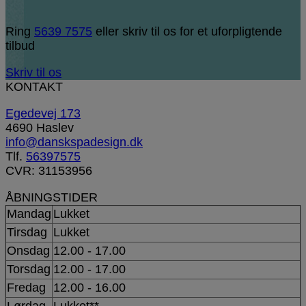
Ring
5639 7575
eller skriv til os for et uforpligtende
tilbud
Skriv til os
KONTAKT
Egedevej 173
4690 Haslev
info@danskspadesign.dk
Tlf.
56397575
CVR: 31153956
ÅBNINGSTIDER
Mandag
Lukket
Tirsdag
Lukket
Onsdag
12.00 - 17.00
Torsdag
12.00 - 17.00
Fredag
12.00 - 16.00