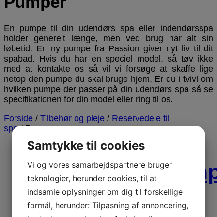
Pumper
En pumpe til din udendørs spa eller indendørsspa
holder generelt længe, men ved brug har alt sin
løbetid. En ny pumpe fra Passion giver nyt liv til dit
spabad. Hvis du har en speciel model, så tøv ikke
med at kontakte os så vil vi forsøge at skaffe lige
netop den pumpe du skal bruge hjem. Er du i tvivl om
hvilken pumpe der passer på din udendørs spa så se
specifikationen for din model eller ring til os.
Forside
/
Tilbehør og pleje
/
Reservedele til
spa
/ Pumper
Samtykke til cookies
Vi og vores samarbejdspartnere bruger
Laing
Luftpum
teknologier, herunder cookies, til at
pumpe
AP300-
indsamle oplysninger om dig til forskellige
formål, herunder: Tilpasning af annoncering,