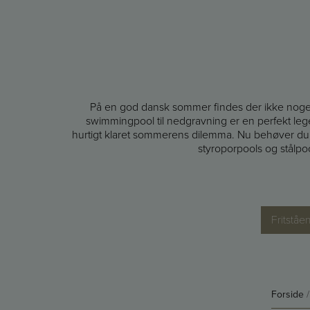
På en god dansk sommer findes der ikke noge
swimmingpool til nedgravning er en perfekt leg
hurtigt klaret sommerens dilemma. Nu behøver du ikk
styroporpools og stålpool
Fritståe
Forside