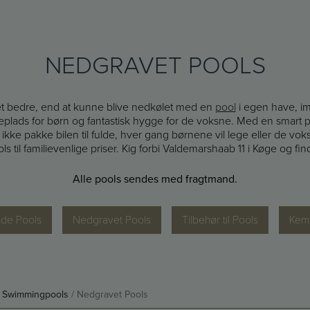
NEDGRAVET POOLS
t bedre, end at kunne blive nedkølet med en
pool
i egen have, im
eplads for børn og fantastisk hygge for de voksne. Med en smart p
e pakke bilen til fulde, hver gang børnene vil lege eller de voksne
s til familievenlige priser. Kig forbi Valdemarshaab 11 i Køge og fin
Alle pools sendes med fragtmand.
nde Pools
Nedgravet Pools
Tilbehør til Pools
Kemi
/
Swimmingpools
/ Nedgravet Pools