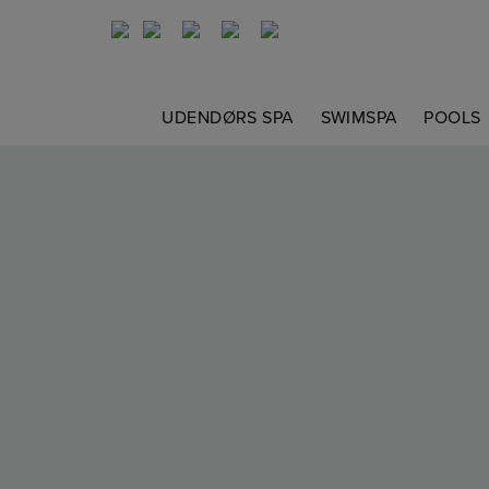
Hop
til
indholdet
UDENDØRS SPA
SWIMSPA
POOLS