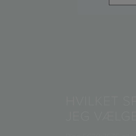
HVILKET S
JEG VÆLG