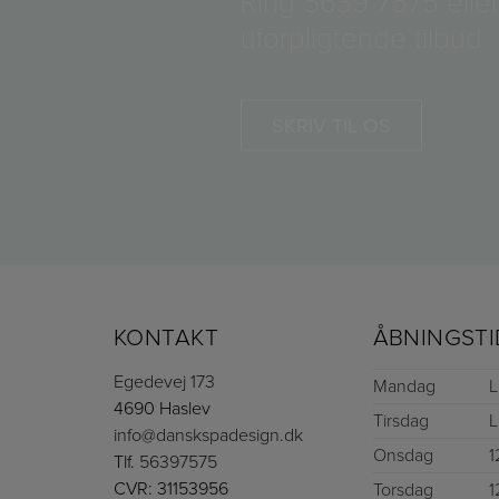
Ring
5639 7575
eller
uforpligtende tilbud
SKRIV TIL OS
KONTAKT
ÅBNINGSTI
Egedevej 173
Mandag
L
4690 Haslev
Tirsdag
L
info@danskspadesign.dk
Onsdag
1
Tlf.
56397575
CVR: 31153956
Torsdag
1