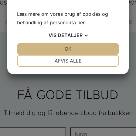
US STYROPOR POOL /M
LUKSUS STYROPOR PO
TRAPPE
TRAPPE
Læs mere om vores brug af cookies og
6,0 X 3,0 X 1,5 M
7,0 X 3,5 X 1,5 M
76.800,00
DKK
86.500,00
DKK
behandling af persondata
her
.
VIS
DETALJER
JA
NEJ
OK
JA
NEJ
NØDVENDIGE
PRÆFERENCER
AFVIS ALLE
JA
NEJ
JA
NEJ
MARKETING
STATISTIK
FÅ GODE TILBUD
Tilmeld dig og få løbende tilbud fra butikken