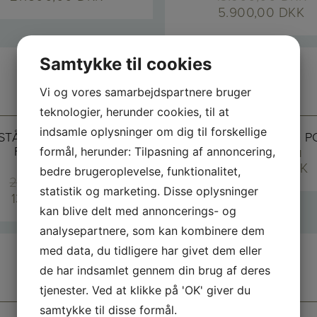
5.900,00
DKK
Samtykke til cookies
TILBUD
Vi og vores samarbejdspartnere bruger
teknologier, herunder cookies, til at
indsamle oplysninger om dig til forskellige
TSTÅENDE / NEDGRAVET
LUKSUS STYROPOR P
FAMILIE POOL
formål, herunder: Tilpasning af annoncering,
6,0 X 3,0 X 1,5 M
48.900,00
DKK
5,4 X 3,5 X 1,2 M
bedre brugeroplevelse, funktionalitet,
24.900,00
DKK
statistik og marketing. Disse oplysninger
13.900,00
DKK
kan blive delt med annoncerings- og
analysepartnere, som kan kombinere dem
med data, du tidligere har givet dem eller
de har indsamlet gennem din brug af deres
tjenester. Ved at klikke på 'OK' giver du
samtykke til disse formål.