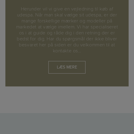
Herunder vil vi give en vejledning til køb af
udespa. Når man skal vælge sit udespa, er der
mange forskellige mærker og modeller på
markedet at vælge imellem. Vi har specialiseret
os i at guide og råde dig i den retning der er
bedst for dig. Har du spørgsmål der ikke bliver
besvaret her på siden er du velkommen til at
kontakte os…
LÆS MERE