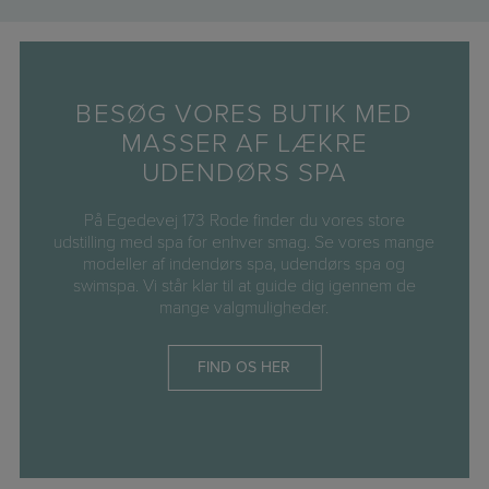
BESØG VORES BUTIK MED
MASSER AF LÆKRE
UDENDØRS SPA
På Egedevej 173 Rode finder du vores store
udstilling med spa for enhver smag. Se vores mange
modeller af indendørs spa, udendørs spa og
swimspa. Vi står klar til at guide dig igennem de
mange valgmuligheder.
FIND OS HER