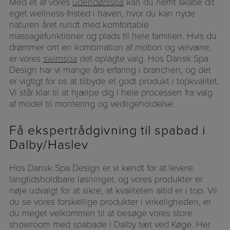
Med et af vores
udendørsspa
kan du nemt skabe dit
eget wellness-fristed i haven, hvor du kan nyde
naturen året rundt med komfortable
massagefunktioner og plads til hele familien. Hvis du
drømmer om en kombination af motion og velvære,
er vores
swimspa
det oplagte valg. Hos Dansk Spa
Design har vi mange års erfaring i branchen, og det
er vigtigt for os at tilbyde et godt produkt i topkvalitet.
Vi står klar til at hjælpe dig i hele processen fra valg
af model til montering og vedligeholdelse.
Få ekspertrådgivning til spabad i
Dalby/Haslev
Hos Dansk Spa Design er vi kendt for at levere
langtidsholdbare løsninger, og vores produkter er
nøje udvalgt for at sikre, at kvaliteten altid er i top. Vil
du se vores forskellige produkter i virkeligheden, er
du meget velkommen til at besøge vores store
showroom med spabade i Dalby tæt ved Køge. Her