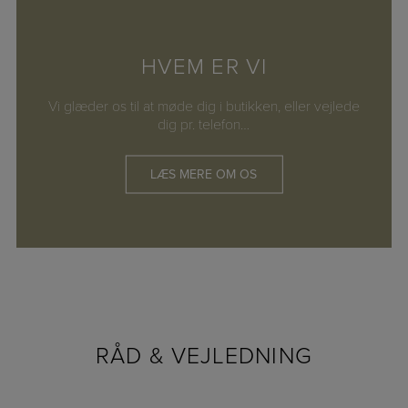
HVEM ER VI
Vi glæder os til at møde dig i butikken, eller vejlede
dig pr. telefon…
LÆS MERE OM OS
RÅD & VEJLEDNING