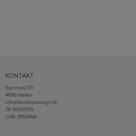
Ring
5639 7575
eller skriv til os for et uforpligtende
tilbud
SKRIV TIL OS
KONTAKT
Egedevej 173
4690 Haslev
info@danskspadesign.dk
Tlf.
56397575
CVR: 31153956