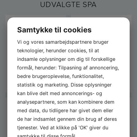
UDVALGTE SPA
Samtykke til cookies
Vi og vores samarbejdspartnere bruger
teknologier, herunder cookies, til at
EXHILARATE UDESPA
SOULMATE UDESPA
indsamle oplysninger om dig til forskellige
PASSION
PASSION DELUX - 3
formål, herunder: Tilpasning af annoncering,
EXCLUSIVE - 6
PERS.
bedre brugeroplevelse, funktionalitet,
PERS.
56.500,00
DKK
92.000,00
DKK
statistik og marketing. Disse oplysninger
kan blive delt med annoncerings- og
analysepartnere, som kan kombinere dem
med data, du tidligere har givet dem eller
de har indsamlet gennem din brug af deres
tjenester. Ved at klikke på 'OK' giver du
ECSTATIC WAVE UDESPA
FELICITY UDESPA
samtykke til disse formål.