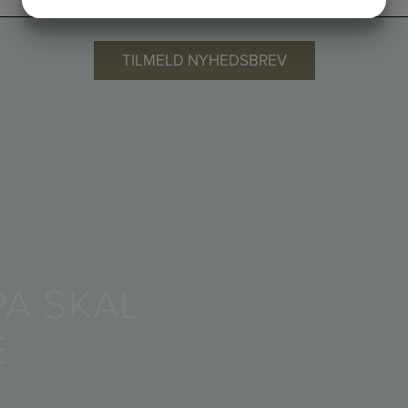
JA
NEJ
JA
NEJ
MARKETING
STATISTIK
PA SKAL
E