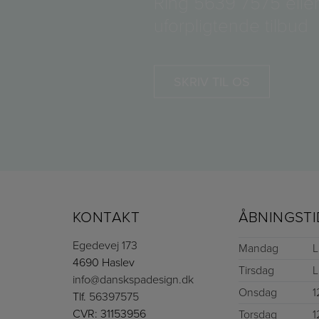
Ring
5639 7575
eller
uforpligtende tilbud
SKRIV TIL OS
KONTAKT
ÅBNINGSTI
Egedevej 173
Mandag
L
4690 Haslev
Tirsdag
L
info@danskspadesign.dk
Onsdag
1
Tlf.
56397575
CVR: 31153956
Torsdag
1