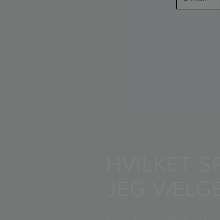
HVILKET S
JEG VÆLG