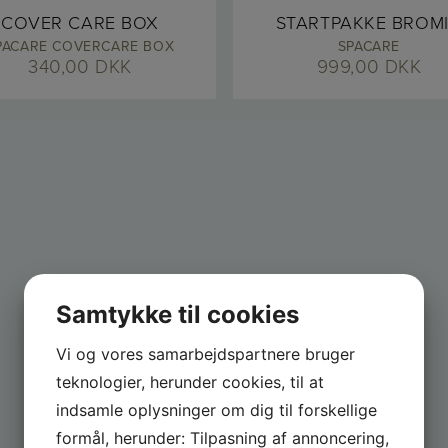
COVER CARE BOX
STARTPAKKE BROM
PACARE COVERCARE BOX
SPACARE
340,00
DKK
999,00
DKK
Samtykke til cookies
Vi og vores samarbejdspartnere bruger
teknologier, herunder cookies, til at
indsamle oplysninger om dig til forskellige
formål, herunder: Tilpasning af annoncering,