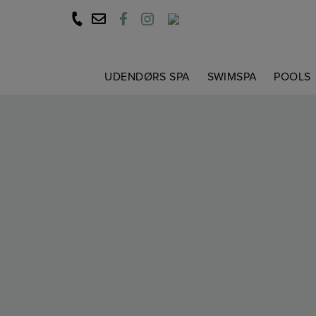
Hop
til
indholdet
UDENDØRS SPA
SWIMSPA
POOLS