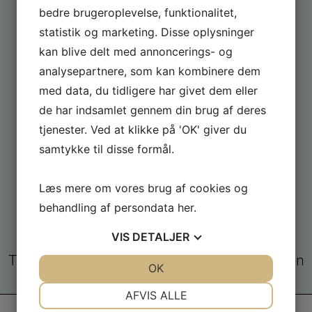
bedre brugeroplevelse, funktionalitet,
statistik og marketing. Disse oplysninger
kan blive delt med annoncerings- og
analysepartnere, som kan kombinere dem
med data, du tidligere har givet dem eller
de har indsamlet gennem din brug af deres
tjenester. Ved at klikke på 'OK' giver du
samtykke til disse formål.
Læs mere om vores brug af cookies og
behandling af persondata
her
.
FÅ GODE TILBUD
VIS
DETALJER
Tilmeld dig og få løbende tilbud fra butikken
JA
NEJ
OK
JA
NEJ
NØDVENDIGE
PRÆFERENCER
AFVIS ALLE