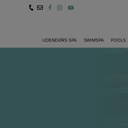
Hop
til
indholdet
UDENDØRS SPA
SWIMSPA
POOLS