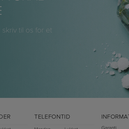
E
 skriv til os for et
DER
TELEFONTID
INFORMA
Garanti