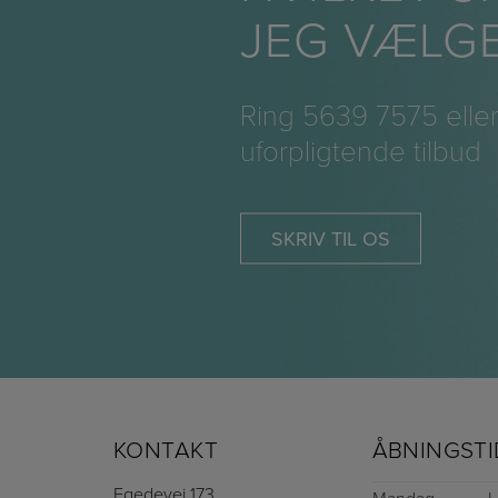
JEG VÆLG
Ring
5639 7575
eller
uforpligtende tilbud
SKRIV TIL OS
KONTAKT
ÅBNINGSTI
Egedevej 173