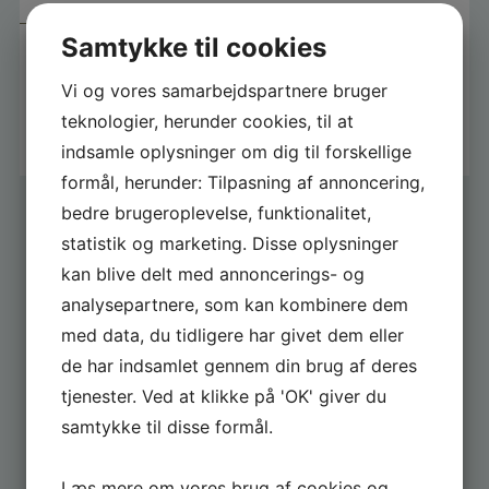
Samtykke til cookies
ENERGY SWIMSPA /LAV
PASSION FITNESS -
Vi og vores samarbejdspartnere bruger
TO DELT - 4 PERS.
239.500,00
DKK
teknologier, herunder cookies, til at
indsamle oplysninger om dig til forskellige
formål, herunder: Tilpasning af annoncering,
bedre brugeroplevelse, funktionalitet,
statistik og marketing. Disse oplysninger
kan blive delt med annoncerings- og
analysepartnere, som kan kombinere dem
med data, du tidligere har givet dem eller
FÅ GODE TILBUD
de har indsamlet gennem din brug af deres
tjenester. Ved at klikke på 'OK' giver du
Tilmeld dig og få løbende tilbud fra butikken
samtykke til disse formål.
Læs mere om vores brug af cookies og