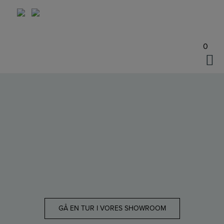
Hop
til
indholdet
0
GÅ EN TUR I VORES SHOWROOM