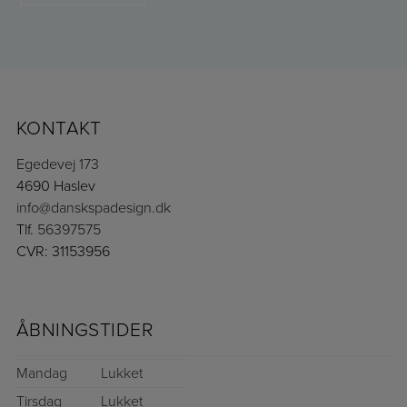
KONTAKT
Egedevej 173
4690 Haslev
info@danskspadesign.dk
Tlf.
56397575
CVR: 31153956
ÅBNINGSTIDER
Mandag
Lukket
Tirsdag
Lukket