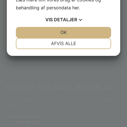
behandling af persondata
her
.
VIS
DETALJER
JA
NEJ
OK
JA
NEJ
NØDVENDIGE
PRÆFERENCER
AFVIS ALLE
JA
NEJ
JA
NEJ
MARKETING
STATISTIK
HVILKET SPA SKAL JEG VÆLGE
Ring
5639 7575
eller skriv til os for et uforpligtende
tilbud
SKRIV TIL OS