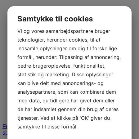
Samtykke til cookies
Vi og vores samarbejdspartnere bruger
teknologier, herunder cookies, til at
indsamle oplysninger om dig til forskellige
formål, herunder: Tilpasning af annoncering,
bedre brugeroplevelse, funktionalitet,
statistik og marketing. Disse oplysninger
kan blive delt med annoncerings- og
analysepartnere, som kan kombinere dem
med data, du tidligere har givet dem eller
de har indsamlet gennem din brug af deres
tjenester. Ved at klikke på 'OK' giver du
Forside
/
Tilbehør og pleje
/
Reservedele til
samtykke til disse formål.
spa
/
Pumper
/ Laing pumpe