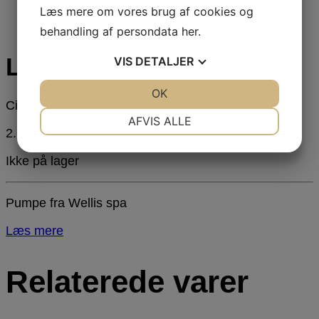
Læs mere om vores brug af cookies og
behandling af persondata
her
.
Laing pumpe
VIS
DETALJER
JA
NEJ
OK
JA
NEJ
Cirkulationspumpe
NØDVENDIGE
PRÆFERENCER
AFVIS ALLE
2.695,00
DKK
JA
NEJ
JA
NEJ
Ikke på lager
MARKETING
STATISTIK
Pumpe fra Wellis spa
Læs mere
Relaterede varer