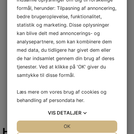
formål, herunder: Tilpasning af annoncering,
bedre brugeroplevelse, funktionalitet,
statistik og marketing. Disse oplysninger
kan blive delt med annoncerings- og
analysepartnere, som kan kombinere dem
med data, du tidligere har givet dem eller
de har indsamlet gennem din brug af deres
tjenester. Ved at klikke på 'OK' giver du
samtykke til disse formål.
Læs mere om vores brug af cookies og
behandling af persondata
her
.
VIS
DETALJER
JA
NEJ
OK
JA
NEJ
Hjørne Asymmetrisk