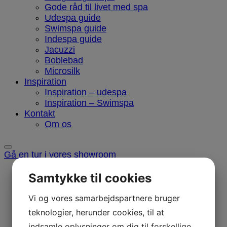
Gode råd til livet med spa
Udespa guide
Swimspa guide
Indespa guide
Jacuzzi
Boblebad
Microsilk
Inspiration
Inspiration – udespa
Inspiration – Swimspa
Kontakt
Om os
Gå en tur i vores showroom
Samtykke til cookies
Vi og vores samarbejdspartnere bruger
teknologier, herunder cookies, til at
indsamle oplysninger om dig til forskellige