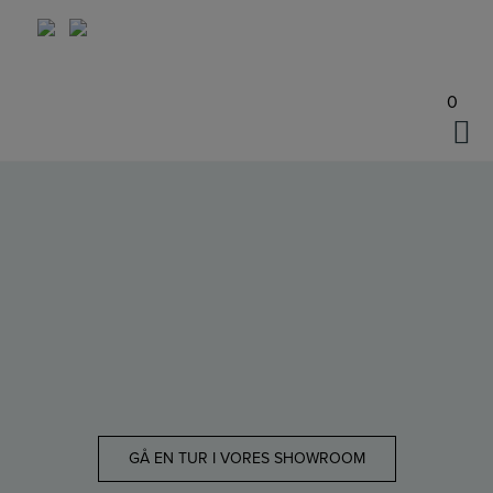
Hop
til
indholdet
0
GÅ EN TUR I VORES SHOWROOM