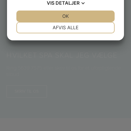
VIS
DETALJER
JA
NEJ
OK
JA
NEJ
NØDVENDIGE
PRÆFERENCER
AFVIS ALLE
JA
NEJ
JA
NEJ
MARKETING
STATISTIK
HVILKET SPA SKAL JEG VÆLGE
Ring
5639 7575
eller skriv til os for et uforpligtende
tilbud
SKRIV TIL OS