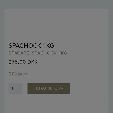
SPACHOCK 1 KG
SPACARE, SPACHOCK 1 KG
275,00
DKK
På lager
Spachock
TILFØJ TIL KURV
1
kg
antal