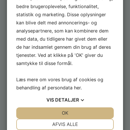
Tilmeld dig og få løbende tilbud fra butikken
bedre brugeroplevelse, funktionalitet,
statistik og marketing. Disse oplysninger
kan blive delt med annoncerings- og
analysepartnere, som kan kombinere dem
med data, du tidligere har givet dem eller
de har indsamlet gennem din brug af deres
tjenester. Ved at klikke på 'OK' giver du
samtykke til disse formål.
Læs mere om vores brug af cookies og
behandling af persondata
her
.
VIS
DETALJER
JA
NEJ
OK
JA
NEJ
HVILKET SPA SKAL JEG VÆLGE
NØDVENDIGE
PRÆFERENCER
AFVIS ALLE