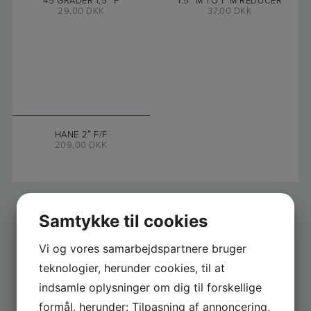
45 GRADER 1,5″ F
1.5″ M TO 1″ M REDUCER
29,00
DKK
37,00
DKK
HANE 2″ F/F
209,00
DKK
Samtykke til cookies
Vi og vores samarbejdspartnere bruger
teknologier, herunder cookies, til at
indsamle oplysninger om dig til forskellige
FÅ GODE TILBUD
formål, herunder: Tilpasning af annoncering,