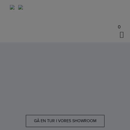
Hop
til
indholdet
0
GÅ EN TUR I VORES SHOWROOM