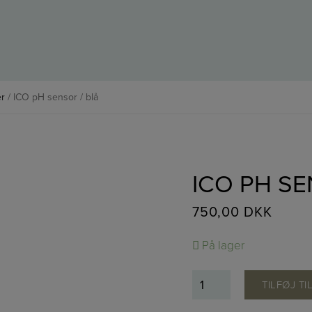
er
/ ICO pH sensor / blå
ICO PH SE
750,00
DKK
På lager
ICO
TILFØJ TI
pH