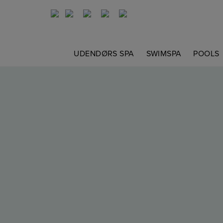
Hop
til
indholdet
UDENDØRS SPA
SWIMSPA
POOLS