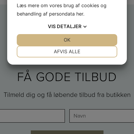
Læs mere om vores brug af cookies og
behandling af persondata
her
.
VIS
DETALJER
JA
NEJ
OK
JA
NEJ
NØDVENDIGE
PRÆFERENCER
AFVIS ALLE
JA
NEJ
JA
NEJ
MARKETING
STATISTIK
FÅ GODE TILBUD
Tilmeld dig og få løbende tilbud fra butikken