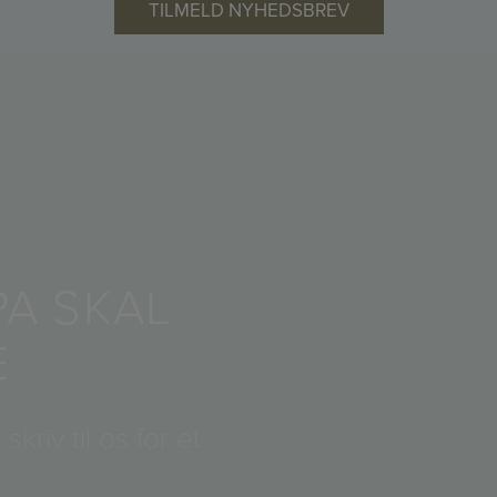
PA SKAL
E
 skriv til os for et