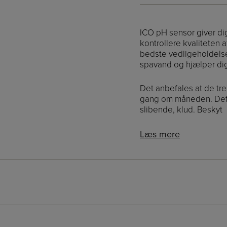
sensor
/
blå
ICO pH sensor giver di
kontrollere kvaliteten a
antal
bedste vedligeholdelse
spavand og hjælper dig
Det anbefales at de tr
gang om måneden. Dette
slibende, klud. Beskyt
Læs mere