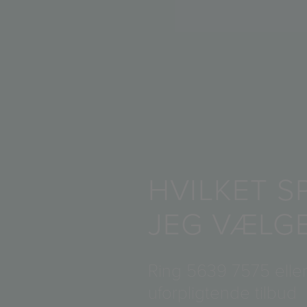
HVILKET S
JEG VÆLG
Ring
5639 7575
eller
uforpligtende tilbud