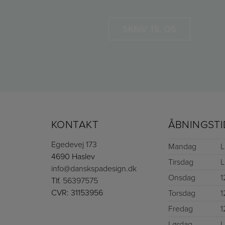
SKRIV TIL OS
KONTAKT
ÅBNINGSTI
Egedevej 173
Mandag
L
4690 Haslev
Tirsdag
L
info@danskspadesign.dk
Onsdag
1
Tlf.
56397575
CVR: 31153956
Torsdag
1
Fredag
1
Lørdag
L