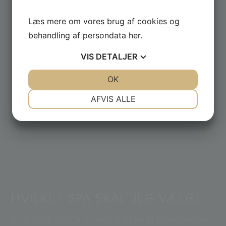
Tilmeld dig og få løbende tilbud fra butikken
Læs mere om vores brug af cookies og
behandling af persondata
her
.
VIS
DETALJER
JA
NEJ
OK
JA
NEJ
NØDVENDIGE
PRÆFERENCER
AFVIS ALLE
JA
NEJ
JA
NEJ
MARKETING
STATISTIK
HVILKET SPA SKAL JEG VÆLGE
Ring
5639 7575
eller skriv til os for et uforpligtende