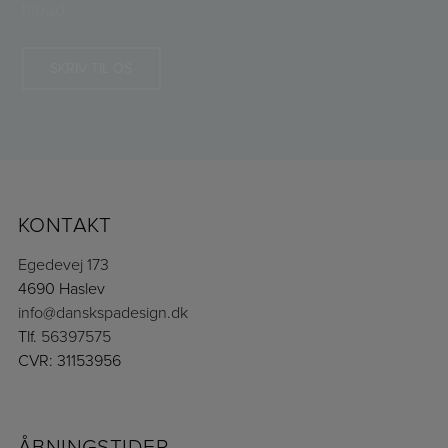
tilbud
SKRIV TIL OS
KONTAKT
Egedevej 173
4690 Haslev
info@danskspadesign.dk
Tlf.
56397575
CVR: 31153956
ÅBNINGSTIDER