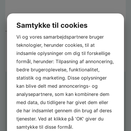
Samtykke til cookies
Vi og vores samarbejdspartnere bruger
FITNESS 1 SWIMSPA /LAV
PASSION FITNESS
teknologier, herunder cookies, til at
149.900,00
DKK
indsamle oplysninger om dig til forskellige
formål, herunder: Tilpasning af annoncering,
bedre brugeroplevelse, funktionalitet,
statistik og marketing. Disse oplysninger
kan blive delt med annoncerings- og
analysepartnere, som kan kombinere dem
med data, du tidligere har givet dem eller
de har indsamlet gennem din brug af deres
FÅ GODE TILBUD
tjenester. Ved at klikke på 'OK' giver du
samtykke til disse formål.