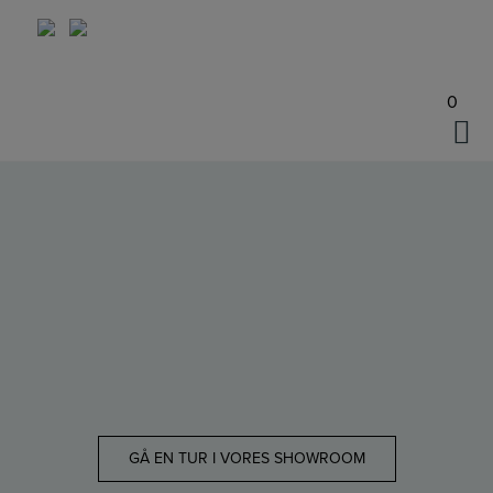
Hop
til
indholdet
0
GÅ EN TUR I VORES SHOWROOM