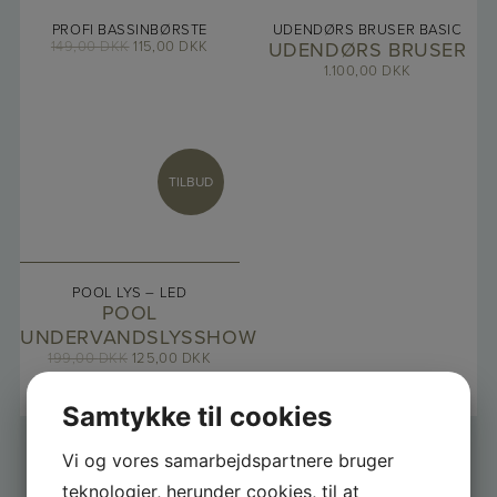
PROFI BASSINBØRSTE
UDENDØRS BRUSER BASIC
149,00
DKK
115,00
DKK
UDENDØRS BRUSER
1.100,00
DKK
TILBUD
POOL LYS – LED
POOL
UNDERVANDSLYSSHOW
199,00
DKK
125,00
DKK
Samtykke til cookies
Vi og vores samarbejdspartnere bruger
teknologier, herunder cookies, til at