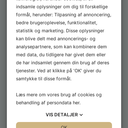
indsamle oplysninger om dig til forskellige
formål, herunder: Tilpasning af annoncering,
bedre brugeroplevelse, funktionalitet,
FÅ GODE TILBUD
statistik og marketing. Disse oplysninger
Tilmeld dig og få løbende tilbud fra butikken
kan blive delt med annoncerings- og
analysepartnere, som kan kombinere dem
med data, du tidligere har givet dem eller
de har indsamlet gennem din brug af deres
tjenester. Ved at klikke på 'OK' giver du
samtykke til disse formål.
Læs mere om vores brug af cookies og
behandling af persondata
her
.
VIS
DETALJER
JA
NEJ
OK
JA
NEJ