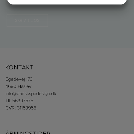
JA
NEJ
JA
NEJ
tilbud
MARKETING
STATISTIK
SKRIV TIL OS
KONTAKT
Egedevej 173
4690 Haslev
info@danskspadesign.dk
Tlf.
56397575
CVR: 31153956
ÅBNINGSTIDER