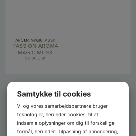
AROMA MAGIC MUSK
PASSION AROMA
MAGIC MUSK
99,00
DKK
Samtykke til cookies
Vi og vores samarbejdspartnere bruger
teknologier, herunder cookies, til at
FÅ GODE TILBUD
indsamle oplysninger om dig til forskellige
formål, herunder: Tilpasning af annoncering,