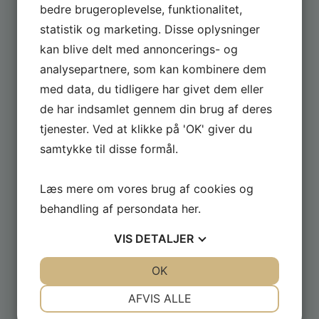
Tilmeld dig og få løbende tilbud fra butikken
bedre brugeroplevelse, funktionalitet,
statistik og marketing. Disse oplysninger
kan blive delt med annoncerings- og
analysepartnere, som kan kombinere dem
med data, du tidligere har givet dem eller
de har indsamlet gennem din brug af deres
tjenester. Ved at klikke på 'OK' giver du
samtykke til disse formål.
Læs mere om vores brug af cookies og
behandling af persondata
her
.
VIS
DETALJER
JA
NEJ
OK
JA
NEJ
HVILKET SPA SKAL JEG VÆLGE
NØDVENDIGE
PRÆFERENCER
AFVIS ALLE
Ring
5639 7575
eller skriv til os for et uforpligtende