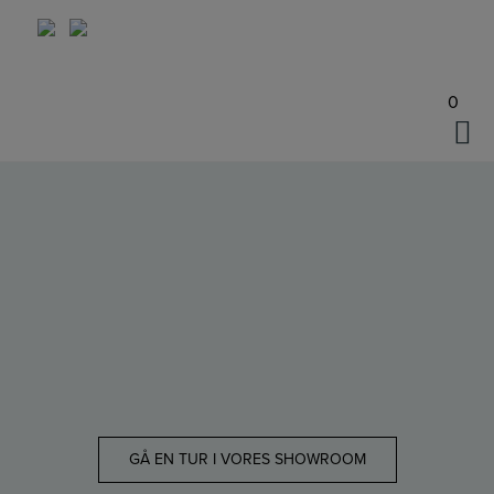
Hop
til
indholdet
0
GÅ EN TUR I VORES SHOWROOM