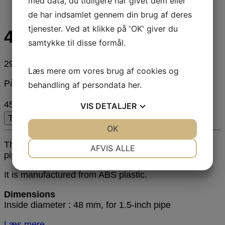
med data, du tidligere har givet dem eller
de har indsamlet gennem din brug af deres
tjenester. Ved at klikke på 'OK' giver du
45 grader 1,5″ F
samtykke til disse formål.
29,00
DKK
Læs mere om vores brug af cookies og
På lager
behandling af persondata
her
.
45 grader 1,5" F antal
VIS
DETALJER
Tilføj til kurv
JA
NEJ
OK
JA
NEJ
NØDVENDIGE
PRÆFERENCER
This 45-degree sweep elbow connects two 1.5-inch
AFVIS ALLE
pipes (either rigid or flexible).
JA
NEJ
JA
NEJ
It is manufactured from ABS plastic.
MARKETING
STATISTIK
Dimensions
Inside diameter : 48 mm, for 1.5-inch pipe
Læs mere